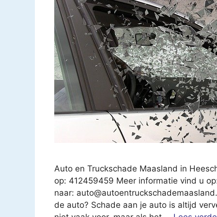
Auto en Truckschade Maasland in Heesc
op: 412459459 Meer informatie vind u o
naar:
auto@autoentruckschademaasland.
de auto? Schade aan je auto is altijd ver
niet vaak voor, maar als het …
Lees verde