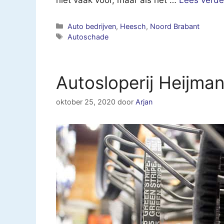
Categorieën
Auto bedrijven
,
Heesch
,
Noord Brabant
Tags
Autoschade
Autosloperij Heijma
oktober 25, 2020
door
Arjan