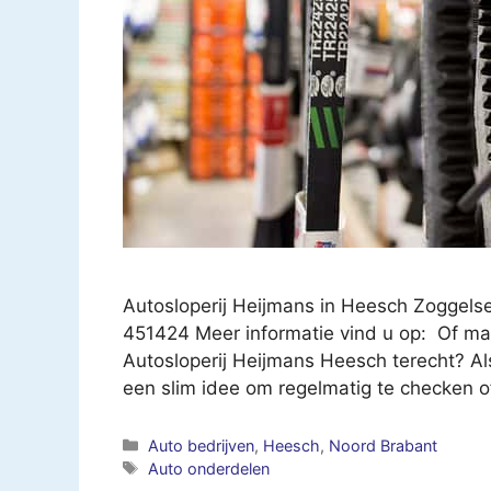
Autosloperij Heijmans in Heesch Zoggels
451424 Meer informatie vind u op: Of mai
Autosloperij Heijmans Heesch terecht? Als
een slim idee om regelmatig te checken o
Categorieën
Auto bedrijven
,
Heesch
,
Noord Brabant
Tags
Auto onderdelen