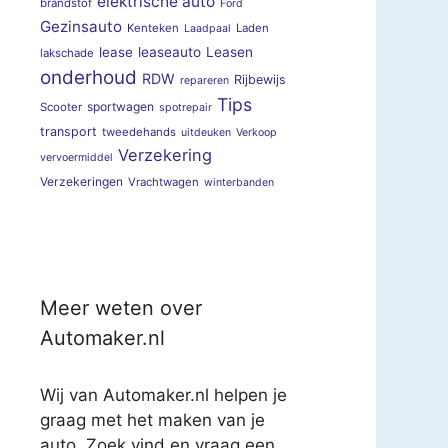
elektrische auto
brandstof
Ford
Gezinsauto
Kenteken
Laden
Laadpaal
lease
leaseauto
Leasen
lakschade
onderhoud
RDW
Rijbewijs
repareren
Tips
sportwagen
Scooter
spotrepair
transport
tweedehands
uitdeuken
Verkoop
Verzekering
vervoermiddel
Verzekeringen
Vrachtwagen
winterbanden
Meer weten over
Automaker.nl
Wij van Automaker.nl helpen je
graag met het maken van je
auto. Zoek vind en vraag een