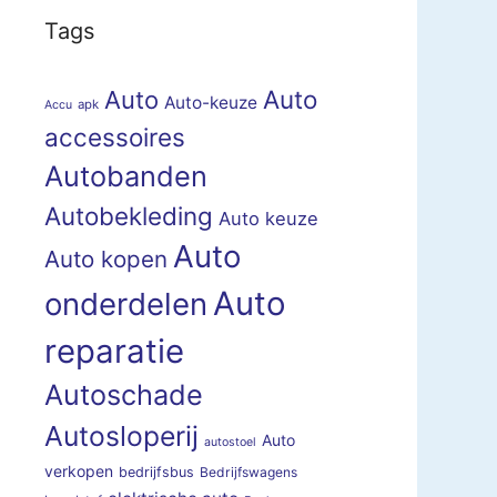
Tags
Auto
Auto
Auto-keuze
apk
Accu
accessoires
Autobanden
Autobekleding
Auto keuze
Auto
Auto kopen
Auto
onderdelen
reparatie
Autoschade
Autosloperij
Auto
autostoel
verkopen
bedrijfsbus
Bedrijfswagens