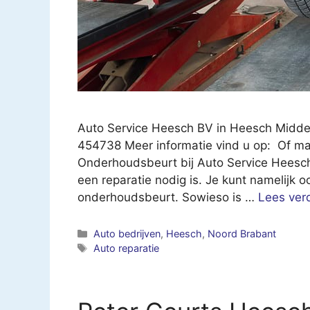
Auto Service Heesch BV in Heesch Midde
454738 Meer informatie vind u op: Of ma
Onderhoudsbeurt bij Auto Service Heesch B
een reparatie nodig is. Je kunt namelijk 
onderhoudsbeurt. Sowieso is …
Lees ver
Categorieën
Auto bedrijven
,
Heesch
,
Noord Brabant
Tags
Auto reparatie