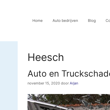
Ga
naar
de
Home
Auto bedrijven
Blog
Co
inhoud
Heesch
Auto en Truckscha
november 15, 2020
door
Arjan