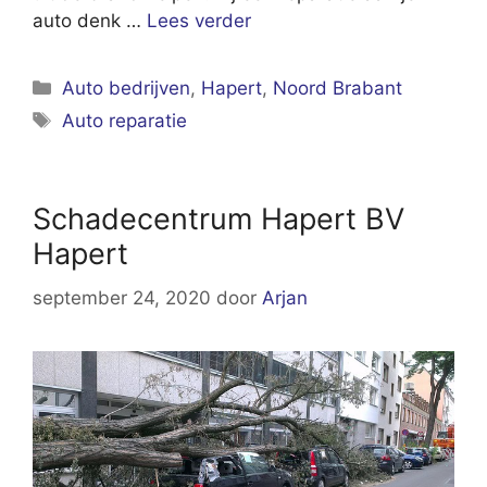
auto denk …
Lees verder
Categorieën
Auto bedrijven
,
Hapert
,
Noord Brabant
Tags
Auto reparatie
Schadecentrum Hapert BV
Hapert
september 24, 2020
door
Arjan