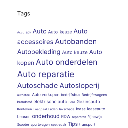
Tags
Auto
Auto
Auto-keuze
apk
Accu
Autobanden
accessoires
Autobekleding
Auto
Auto keuze
Auto onderdelen
kopen
Auto reparatie
Autoschade
Autosloperij
Auto verkopen
bedrijfsbus
Bedrijfswagens
autostoel
elektrische auto
Gezinsauto
brandstof
Ford
lease
leaseauto
Kenteken
Laden
lakschade
Laadpaal
onderhoud
RDW
Leasen
Rijbewijs
repareren
Tips
sportwagen
transport
Scooter
spotrepair