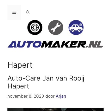
Ga
naar
Menu
de
inhoud
Hapert
Auto-Care Jan van Rooij
Hapert
november 8, 2020
door
Arjan