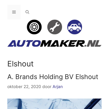
Ga
naar
Menu
de
inhoud
Elshout
A. Brands Holding BV Elshout
oktober 22, 2020
door
Arjan