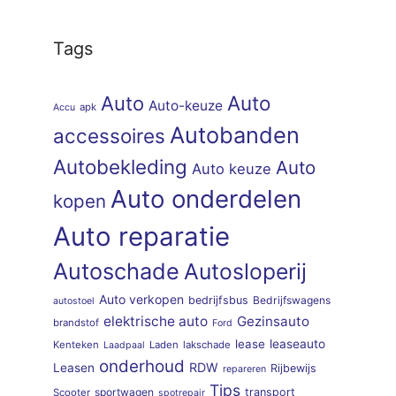
Tags
Auto
Auto
Auto-keuze
apk
Accu
Autobanden
accessoires
Autobekleding
Auto
Auto keuze
Auto onderdelen
kopen
Auto reparatie
Autoschade
Autosloperij
Auto verkopen
bedrijfsbus
Bedrijfswagens
autostoel
elektrische auto
Gezinsauto
brandstof
Ford
lease
leaseauto
Kenteken
Laden
lakschade
Laadpaal
onderhoud
RDW
Leasen
Rijbewijs
repareren
Tips
sportwagen
transport
Scooter
spotrepair