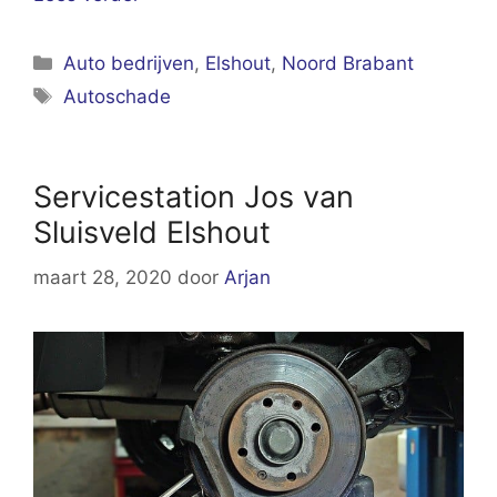
Categorieën
Auto bedrijven
,
Elshout
,
Noord Brabant
Tags
Autoschade
Servicestation Jos van
Sluisveld Elshout
maart 28, 2020
door
Arjan