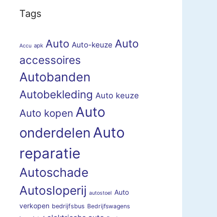
Tags
Auto
Auto
Auto-keuze
apk
Accu
accessoires
Autobanden
Autobekleding
Auto keuze
Auto
Auto kopen
Auto
onderdelen
reparatie
Autoschade
Autosloperij
Auto
autostoel
verkopen
bedrijfsbus
Bedrijfswagens