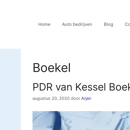
Ga
naar
de
Home
Auto bedrijven
Blog
Co
inhoud
Boekel
PDR van Kessel Boe
augustus 20, 2020
door
Arjan