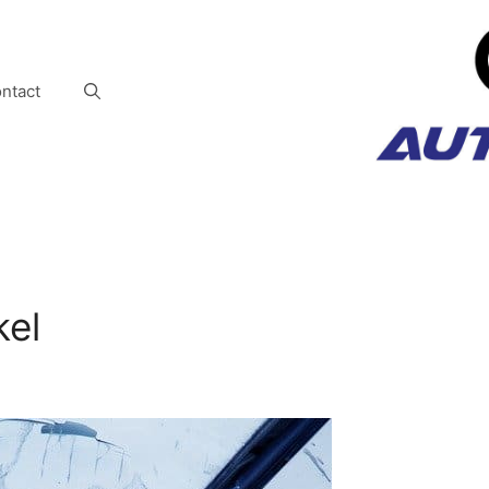
ntact
kel