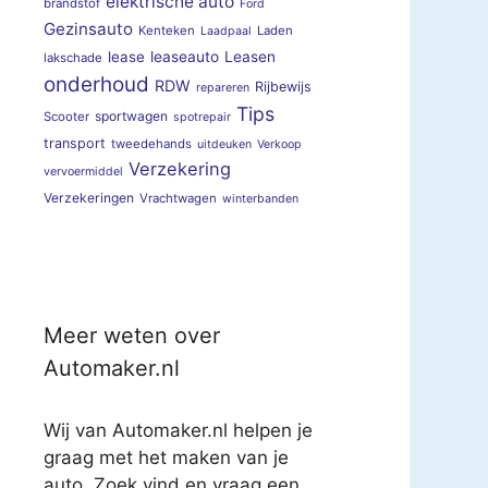
elektrische auto
brandstof
Ford
Gezinsauto
Kenteken
Laden
Laadpaal
lease
leaseauto
Leasen
lakschade
onderhoud
RDW
Rijbewijs
repareren
Tips
sportwagen
Scooter
spotrepair
transport
tweedehands
uitdeuken
Verkoop
Verzekering
vervoermiddel
Verzekeringen
Vrachtwagen
winterbanden
Meer weten over
Automaker.nl
Wij van Automaker.nl helpen je
graag met het maken van je
auto. Zoek vind en vraag een