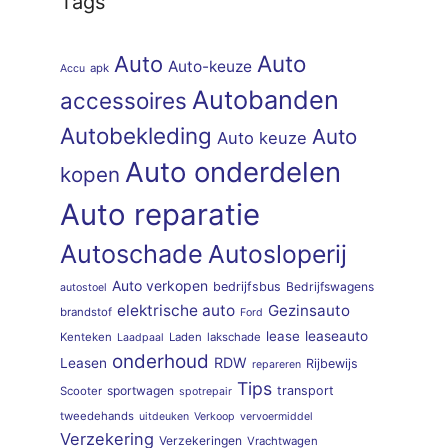
Tags
Auto
Auto
Auto-keuze
apk
Accu
Autobanden
accessoires
Autobekleding
Auto
Auto keuze
Auto onderdelen
kopen
Auto reparatie
Autoschade
Autosloperij
Auto verkopen
bedrijfsbus
Bedrijfswagens
autostoel
elektrische auto
Gezinsauto
brandstof
Ford
lease
leaseauto
Kenteken
Laden
lakschade
Laadpaal
onderhoud
RDW
Leasen
Rijbewijs
repareren
Tips
sportwagen
transport
Scooter
spotrepair
tweedehands
uitdeuken
Verkoop
vervoermiddel
Verzekering
Verzekeringen
Vrachtwagen