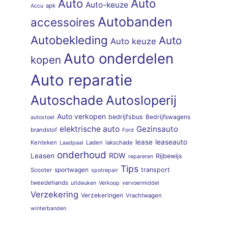
Auto
Auto
Auto-keuze
apk
Accu
Autobanden
accessoires
Autobekleding
Auto
Auto keuze
Auto onderdelen
kopen
Auto reparatie
Autoschade
Autosloperij
Auto verkopen
bedrijfsbus
Bedrijfswagens
autostoel
elektrische auto
Gezinsauto
brandstof
Ford
lease
leaseauto
Kenteken
Laden
lakschade
Laadpaal
onderhoud
RDW
Leasen
Rijbewijs
repareren
Tips
sportwagen
transport
Scooter
spotrepair
tweedehands
uitdeuken
Verkoop
vervoermiddel
Verzekering
Verzekeringen
Vrachtwagen
winterbanden