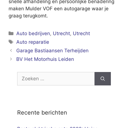
snelle afhandeling en persoonlijke benadering
maken Mulder VOF een autogarage waar je
graag terugkomt.
Categorieën
Auto bedrijven
,
Utrecht
,
Utrecht
Tags
Auto reparatie
Garage Bastiaansen Terheijden
BV Het Motorhuis Leiden
Zoek
naar:
Recente berichten