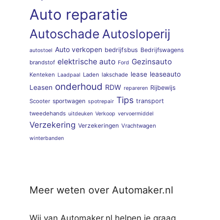
Auto reparatie
Autoschade
Autosloperij
Auto verkopen
bedrijfsbus
Bedrijfswagens
autostoel
elektrische auto
Gezinsauto
brandstof
Ford
lease
leaseauto
Kenteken
Laden
lakschade
Laadpaal
onderhoud
RDW
Leasen
Rijbewijs
repareren
Tips
sportwagen
transport
Scooter
spotrepair
tweedehands
uitdeuken
Verkoop
vervoermiddel
Verzekering
Verzekeringen
Vrachtwagen
winterbanden
Meer weten over Automaker.nl
Wij van Automaker.nl helpen je graag