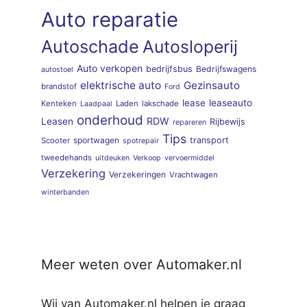
Auto reparatie
Autoschade
Autosloperij
Auto verkopen
bedrijfsbus
Bedrijfswagens
autostoel
elektrische auto
Gezinsauto
brandstof
Ford
lease
leaseauto
Kenteken
Laden
lakschade
Laadpaal
onderhoud
RDW
Leasen
Rijbewijs
repareren
Tips
sportwagen
transport
Scooter
spotrepair
tweedehands
uitdeuken
Verkoop
vervoermiddel
Verzekering
Verzekeringen
Vrachtwagen
winterbanden
Meer weten over Automaker.nl
Wij van Automaker.nl helpen je graag