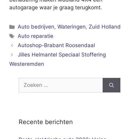
autogarage waar je graag terugkomt.
Categorieën
Auto bedrijven
,
Wateringen
,
Zuid Holland
Tags
Auto reparatie
Autoshop-Brabant Roosendaal
Jilles Helmantel Speciaal Stoffering
Westeremden
Zoek
naar:
Recente berichten