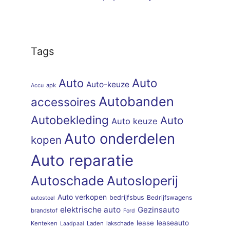
Tags
Auto
Auto
Auto-keuze
apk
Accu
Autobanden
accessoires
Autobekleding
Auto
Auto keuze
Auto onderdelen
kopen
Auto reparatie
Autoschade
Autosloperij
Auto verkopen
bedrijfsbus
Bedrijfswagens
autostoel
elektrische auto
Gezinsauto
brandstof
Ford
lease
leaseauto
Kenteken
Laden
lakschade
Laadpaal