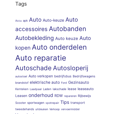
Tags
Auto
Auto
Auto-keuze
apk
Accu
Autobanden
accessoires
Autobekleding
Auto
Auto keuze
Auto onderdelen
kopen
Auto reparatie
Autoschade
Autosloperij
Auto verkopen
bedrijfsbus
Bedrijfswagens
autostoel
elektrische auto
Gezinsauto
brandstof
Ford
lease
leaseauto
Kenteken
Laden
lakschade
Laadpaal
onderhoud
RDW
Leasen
Rijbewijs
repareren
Tips
sportwagen
transport
Scooter
spotrepair
tweedehands
uitdeuken
Verkoop
vervoermiddel