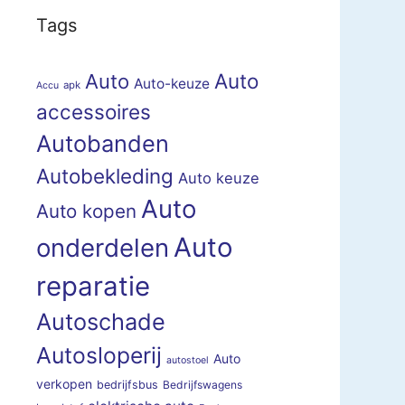
Tags
Auto
Auto
Auto-keuze
apk
Accu
accessoires
Autobanden
Autobekleding
Auto keuze
Auto
Auto kopen
Auto
onderdelen
reparatie
Autoschade
Autosloperij
Auto
autostoel
verkopen
bedrijfsbus
Bedrijfswagens