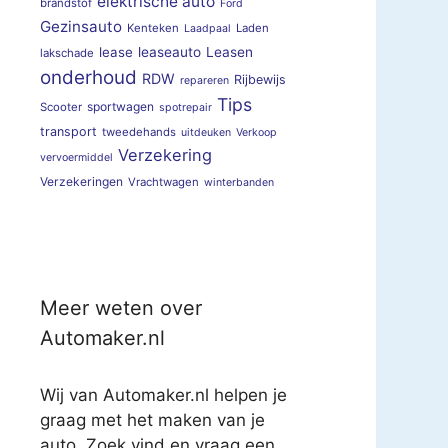
elektrische auto
brandstof
Ford
Gezinsauto
Kenteken
Laden
Laadpaal
lease
leaseauto
Leasen
lakschade
onderhoud
RDW
Rijbewijs
repareren
Tips
sportwagen
Scooter
spotrepair
transport
tweedehands
uitdeuken
Verkoop
Verzekering
vervoermiddel
Verzekeringen
Vrachtwagen
winterbanden
Meer weten over
Automaker.nl
Wij van Automaker.nl helpen je
graag met het maken van je
auto. Zoek vind en vraag een