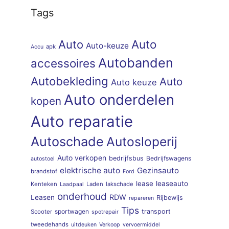
Tags
Auto
Auto
Auto-keuze
apk
Accu
Autobanden
accessoires
Autobekleding
Auto
Auto keuze
Auto onderdelen
kopen
Auto reparatie
Autoschade
Autosloperij
Auto verkopen
bedrijfsbus
Bedrijfswagens
autostoel
elektrische auto
Gezinsauto
brandstof
Ford
lease
leaseauto
Kenteken
Laden
lakschade
Laadpaal
onderhoud
RDW
Leasen
Rijbewijs
repareren
Tips
sportwagen
transport
Scooter
spotrepair
tweedehands
uitdeuken
Verkoop
vervoermiddel