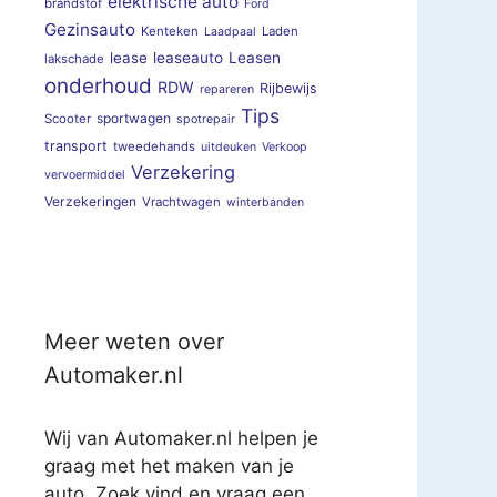
elektrische auto
brandstof
Ford
Gezinsauto
Kenteken
Laden
Laadpaal
lease
leaseauto
Leasen
lakschade
onderhoud
RDW
Rijbewijs
repareren
Tips
sportwagen
Scooter
spotrepair
transport
tweedehands
uitdeuken
Verkoop
Verzekering
vervoermiddel
Verzekeringen
Vrachtwagen
winterbanden
Meer weten over
Automaker.nl
Wij van Automaker.nl helpen je
graag met het maken van je
auto. Zoek vind en vraag een