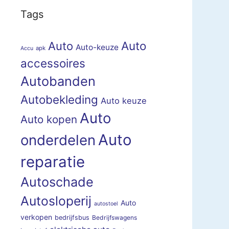
Tags
Auto
Auto
Auto-keuze
apk
Accu
accessoires
Autobanden
Autobekleding
Auto keuze
Auto
Auto kopen
Auto
onderdelen
reparatie
Autoschade
Autosloperij
Auto
autostoel
verkopen
bedrijfsbus
Bedrijfswagens