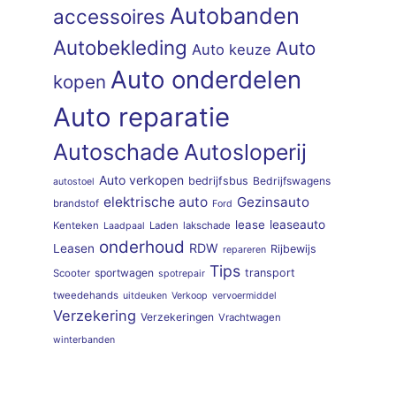
Autobanden
accessoires
Autobekleding
Auto
Auto keuze
Auto onderdelen
kopen
Auto reparatie
Autoschade
Autosloperij
Auto verkopen
bedrijfsbus
Bedrijfswagens
autostoel
elektrische auto
Gezinsauto
brandstof
Ford
lease
leaseauto
Kenteken
Laden
lakschade
Laadpaal
onderhoud
RDW
Leasen
Rijbewijs
repareren
Tips
sportwagen
transport
Scooter
spotrepair
tweedehands
uitdeuken
Verkoop
vervoermiddel
Verzekering
Verzekeringen
Vrachtwagen
winterbanden