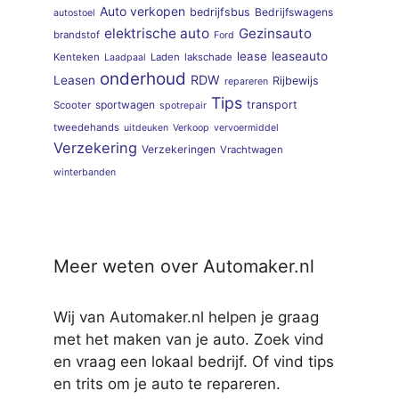
Auto verkopen
bedrijfsbus
Bedrijfswagens
autostoel
elektrische auto
Gezinsauto
brandstof
Ford
lease
leaseauto
Kenteken
Laden
lakschade
Laadpaal
onderhoud
RDW
Leasen
Rijbewijs
repareren
Tips
sportwagen
transport
Scooter
spotrepair
tweedehands
uitdeuken
Verkoop
vervoermiddel
Verzekering
Verzekeringen
Vrachtwagen
winterbanden
Meer weten over Automaker.nl
Wij van Automaker.nl helpen je graag
met het maken van je auto. Zoek vind
en vraag een lokaal bedrijf. Of vind tips
en trits om je auto te repareren.