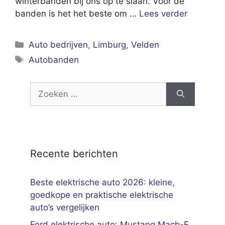
winterbanden bij ons op te slaan. Voor de
banden is het het beste om …
Lees verder
Categorieën
Auto bedrijven
,
Limburg
,
Velden
Tags
Autobanden
Zoek
naar:
Recente berichten
Beste elektrische auto 2026: kleine,
goedkope en praktische elektrische
auto’s vergelijken
Ford elektrische auto: Mustang Mach-E,