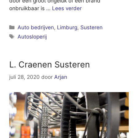
door een groot ongeluk of een brand
onbruikbaar is …
Lees verder
Categorieën
Auto bedrijven
,
Limburg
,
Susteren
Tags
Autosloperij
L. Craenen Susteren
juli 28, 2020
door
Arjan