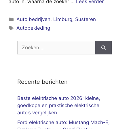
auto in, waarna de zoeker …
Lees verder
Categorieën
Auto bedrijven
,
Limburg
,
Susteren
Tags
Autobekleding
Zoek
naar:
Recente berichten
Beste elektrische auto 2026: kleine,
goedkope en praktische elektrische
auto’s vergelijken
Ford elektrische auto: Mustang Mach-E,