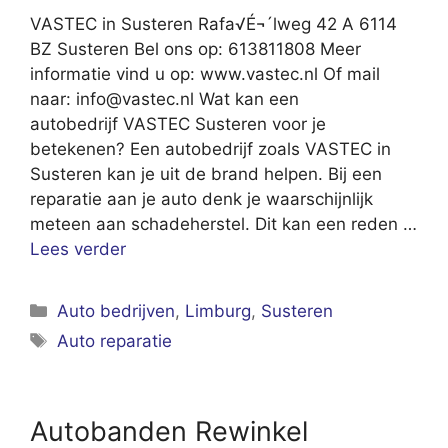
VASTEC in Susteren Rafa√É¬´lweg 42 A 6114
BZ Susteren Bel ons op: 613811808 Meer
informatie vind u op: www.vastec.nl Of mail
naar:
info@vastec.nl
Wat kan een
autobedrijf VASTEC Susteren voor je
betekenen? Een autobedrijf zoals VASTEC in
Susteren kan je uit de brand helpen. Bij een
reparatie aan je auto denk je waarschijnlijk
meteen aan schadeherstel. Dit kan een reden …
Lees verder
Categorieën
Auto bedrijven
,
Limburg
,
Susteren
Tags
Auto reparatie
Autobanden Rewinkel