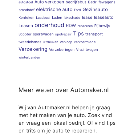
Auto verkopen
bedrijfsbus
Bedrijfswagens
autostoel
elektrische auto
Gezinsauto
brandstof
Ford
lease
leaseauto
Kenteken
Laden
lakschade
Laadpaal
onderhoud
RDW
Leasen
Rijbewijs
repareren
Tips
sportwagen
transport
Scooter
spotrepair
tweedehands
uitdeuken
Verkoop
vervoermiddel
Verzekering
Verzekeringen
Vrachtwagen
winterbanden
Meer weten over Automaker.nl
Wij van Automaker.nl helpen je graag
met het maken van je auto. Zoek vind
en vraag een lokaal bedrijf. Of vind tips
en trits om je auto te repareren.