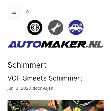
Ga
naar
Menu
de
inhoud
Schimmert
VOF Smeets Schimmert
juni 3, 2020
door
Arjan