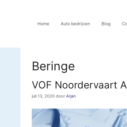
Ga
naar
de
Home
Auto bedrijven
Blog
Co
inhoud
Beringe
VOF Noordervaart A
juli 13, 2020
door
Arjan