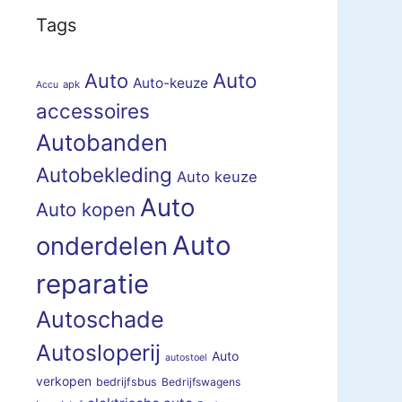
Tags
Auto
Auto
Auto-keuze
apk
Accu
accessoires
Autobanden
Autobekleding
Auto keuze
Auto
Auto kopen
Auto
onderdelen
reparatie
Autoschade
Autosloperij
Auto
autostoel
verkopen
bedrijfsbus
Bedrijfswagens