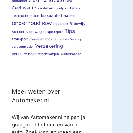
elektrische auto
brandstof
Ford
Gezinsauto
Kenteken
Laden
Laadpaal
lease
leaseauto
Leasen
lakschade
onderhoud
RDW
Rijbewijs
repareren
Tips
sportwagen
Scooter
spotrepair
transport
tweedehands
uitdeuken
Verkoop
Verzekering
vervoermiddel
Verzekeringen
Vrachtwagen
winterbanden
Meer weten over
Automaker.nl
Wij van Automaker.nl helpen je
graag met het maken van je
auto. Zoek vind en vraag een