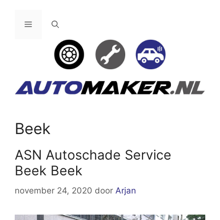
Ga
naar
Menu
de
inhoud
Beek
ASN Autoschade Service
Beek Beek
november 24, 2020
door
Arjan