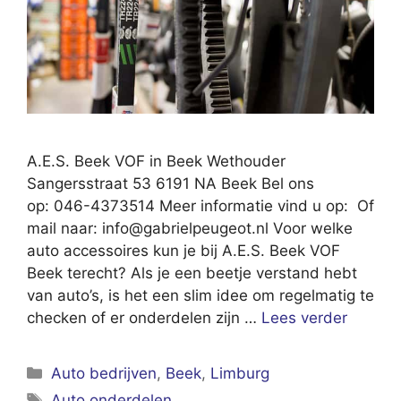
A.E.S. Beek VOF in Beek Wethouder
Sangersstraat 53 6191 NA Beek Bel ons
op: 046-4373514 Meer informatie vind u op: Of
mail naar:
info@gabrielpeugeot.nl
Voor welke
auto accessoires kun je bij A.E.S. Beek VOF
Beek terecht? Als je een beetje verstand hebt
van auto’s, is het een slim idee om regelmatig te
checken of er onderdelen zijn …
Lees verder
Categorieën
Auto bedrijven
,
Beek
,
Limburg
Tags
Auto onderdelen