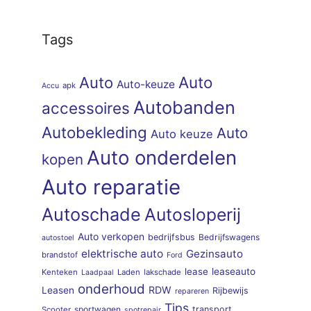
Tags
Auto
Auto
Auto-keuze
apk
Accu
Autobanden
accessoires
Autobekleding
Auto
Auto keuze
Auto onderdelen
kopen
Auto reparatie
Autoschade
Autosloperij
Auto verkopen
bedrijfsbus
Bedrijfswagens
autostoel
elektrische auto
Gezinsauto
brandstof
Ford
lease
leaseauto
Kenteken
Laden
lakschade
Laadpaal
onderhoud
RDW
Leasen
Rijbewijs
repareren
Tips
sportwagen
transport
Scooter
spotrepair