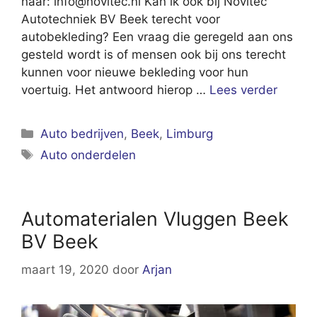
naar:
info@novitec.nl
Kan ik ook bij Novitec
Autotechniek BV Beek terecht voor
autobekleding? Een vraag die geregeld aan ons
gesteld wordt is of mensen ook bij ons terecht
kunnen voor nieuwe bekleding voor hun
voertuig. Het antwoord hierop …
Lees verder
Categorieën
Auto bedrijven
,
Beek
,
Limburg
Tags
Auto onderdelen
Automaterialen Vluggen Beek
BV Beek
maart 19, 2020
door
Arjan