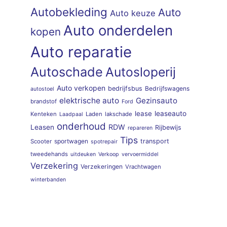
Autobekleding
Auto
Auto keuze
Auto onderdelen
kopen
Auto reparatie
Autoschade
Autosloperij
Auto verkopen
bedrijfsbus
Bedrijfswagens
autostoel
elektrische auto
Gezinsauto
brandstof
Ford
lease
leaseauto
Kenteken
Laden
lakschade
Laadpaal
onderhoud
RDW
Leasen
Rijbewijs
repareren
Tips
sportwagen
transport
Scooter
spotrepair
tweedehands
uitdeuken
Verkoop
vervoermiddel
Verzekering
Verzekeringen
Vrachtwagen
winterbanden