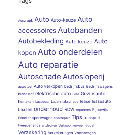
Tags
Auto
Auto
Auto-keuze
apk
Accu
Autobanden
accessoires
Autobekleding
Auto
Auto keuze
Auto onderdelen
kopen
Auto reparatie
Autoschade
Autosloperij
Auto verkopen
bedrijfsbus
Bedrijfswagens
autostoel
elektrische auto
Gezinsauto
brandstof
Ford
lease
leaseauto
Kenteken
Laden
lakschade
Laadpaal
onderhoud
RDW
Leasen
Rijbewijs
repareren
Tips
sportwagen
transport
Scooter
spotrepair
tweedehands
uitdeuken
Verkoop
vervoermiddel
Verzekering
Verzekeringen
Vrachtwagen