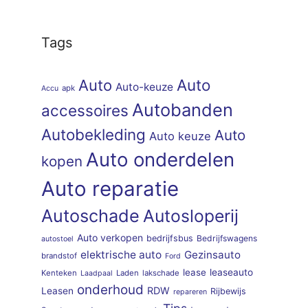
Tags
Auto
Auto
Auto-keuze
apk
Accu
Autobanden
accessoires
Autobekleding
Auto
Auto keuze
Auto onderdelen
kopen
Auto reparatie
Autoschade
Autosloperij
Auto verkopen
bedrijfsbus
Bedrijfswagens
autostoel
elektrische auto
Gezinsauto
brandstof
Ford
lease
leaseauto
Kenteken
Laden
lakschade
Laadpaal
onderhoud
RDW
Leasen
Rijbewijs
repareren