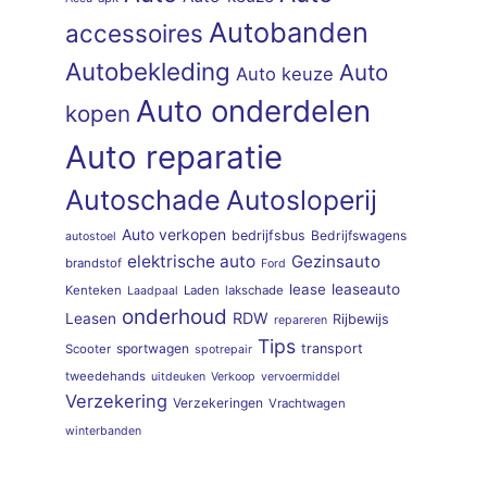
Autobanden
accessoires
Autobekleding
Auto
Auto keuze
Auto onderdelen
kopen
Auto reparatie
Autoschade
Autosloperij
Auto verkopen
bedrijfsbus
Bedrijfswagens
autostoel
elektrische auto
Gezinsauto
brandstof
Ford
lease
leaseauto
Kenteken
Laden
lakschade
Laadpaal
onderhoud
RDW
Leasen
Rijbewijs
repareren
Tips
sportwagen
transport
Scooter
spotrepair
tweedehands
uitdeuken
Verkoop
vervoermiddel
Verzekering
Verzekeringen
Vrachtwagen
winterbanden