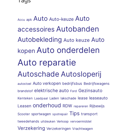
Tags
Auto
Auto
Auto-keuze
apk
Accu
Autobanden
accessoires
Autobekleding
Auto
Auto keuze
Auto onderdelen
kopen
Auto reparatie
Autoschade
Autosloperij
Auto verkopen
bedrijfsbus
Bedrijfswagens
autostoel
elektrische auto
Gezinsauto
brandstof
Ford
lease
leaseauto
Kenteken
Laden
lakschade
Laadpaal
onderhoud
RDW
Leasen
Rijbewijs
repareren
Tips
sportwagen
transport
Scooter
spotrepair
tweedehands
uitdeuken
Verkoop
vervoermiddel
Verzekering
Verzekeringen
Vrachtwagen