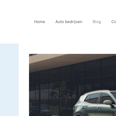
Ga
naar
de
Home
Auto bedrijven
Blog
Co
inhoud