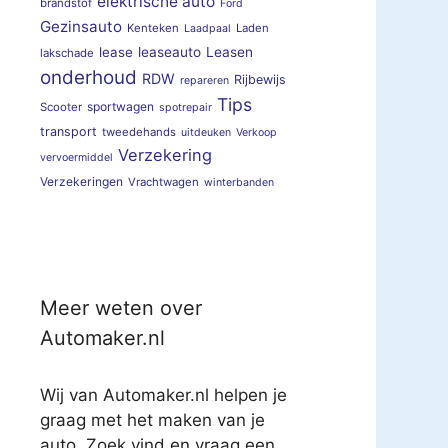
elektrische auto
brandstof
Ford
Gezinsauto
Kenteken
Laden
Laadpaal
lease
leaseauto
Leasen
lakschade
onderhoud
RDW
Rijbewijs
repareren
Tips
sportwagen
Scooter
spotrepair
transport
tweedehands
uitdeuken
Verkoop
Verzekering
vervoermiddel
Verzekeringen
Vrachtwagen
winterbanden
Meer weten over
Automaker.nl
Wij van Automaker.nl helpen je
graag met het maken van je
auto. Zoek vind en vraag een