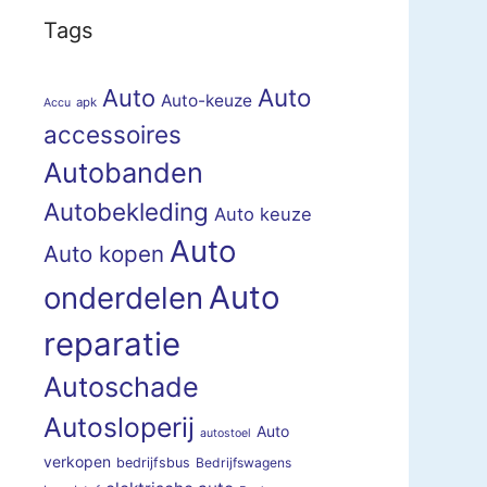
Tags
Auto
Auto
Auto-keuze
apk
Accu
accessoires
Autobanden
Autobekleding
Auto keuze
Auto
Auto kopen
Auto
onderdelen
reparatie
Autoschade
Autosloperij
Auto
autostoel
verkopen
bedrijfsbus
Bedrijfswagens