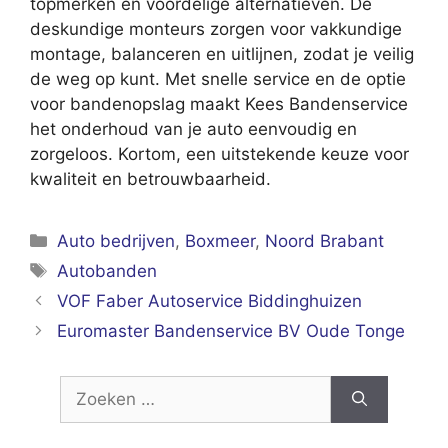
topmerken en voordelige alternatieven. De
deskundige monteurs zorgen voor vakkundige
montage, balanceren en uitlijnen, zodat je veilig
de weg op kunt. Met snelle service en de optie
voor bandenopslag maakt Kees Bandenservice
het onderhoud van je auto eenvoudig en
zorgeloos. Kortom, een uitstekende keuze voor
kwaliteit en betrouwbaarheid.
Categorieën
Auto bedrijven
,
Boxmeer
,
Noord Brabant
Tags
Autobanden
VOF Faber Autoservice Biddinghuizen
Euromaster Bandenservice BV Oude Tonge
Zoek
naar: