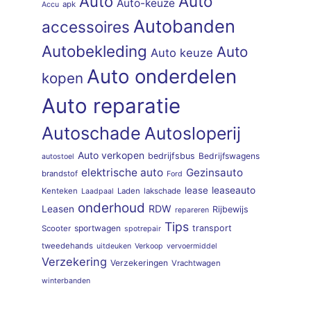
Auto
Auto
Auto-keuze
apk
Accu
Autobanden
accessoires
Autobekleding
Auto
Auto keuze
Auto onderdelen
kopen
Auto reparatie
Autoschade
Autosloperij
Auto verkopen
bedrijfsbus
Bedrijfswagens
autostoel
elektrische auto
Gezinsauto
brandstof
Ford
lease
leaseauto
Kenteken
Laden
lakschade
Laadpaal
onderhoud
RDW
Leasen
Rijbewijs
repareren
Tips
sportwagen
transport
Scooter
spotrepair
tweedehands
uitdeuken
Verkoop
vervoermiddel
Verzekering
Verzekeringen
Vrachtwagen
winterbanden