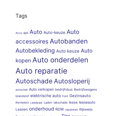
Tags
Auto
Auto
Auto-keuze
apk
Accu
Autobanden
accessoires
Autobekleding
Auto
Auto keuze
Auto onderdelen
kopen
Auto reparatie
Autoschade
Autosloperij
Auto verkopen
bedrijfsbus
Bedrijfswagens
autostoel
elektrische auto
Gezinsauto
brandstof
Ford
lease
leaseauto
Kenteken
Laden
lakschade
Laadpaal
onderhoud
RDW
Leasen
Rijbewijs
repareren
Tips