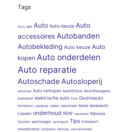
Tags
Auto
Auto
Auto-keuze
apk
Accu
Autobanden
accessoires
Autobekleding
Auto
Auto keuze
Auto onderdelen
kopen
Auto reparatie
Autoschade
Autosloperij
Auto verkopen
bedrijfsbus
Bedrijfswagens
autostoel
elektrische auto
Gezinsauto
brandstof
Ford
lease
leaseauto
Kenteken
Laden
lakschade
Laadpaal
onderhoud
RDW
Leasen
Rijbewijs
repareren
Tips
sportwagen
transport
Scooter
spotrepair
tweedehands
uitdeuken
Verkoop
vervoermiddel