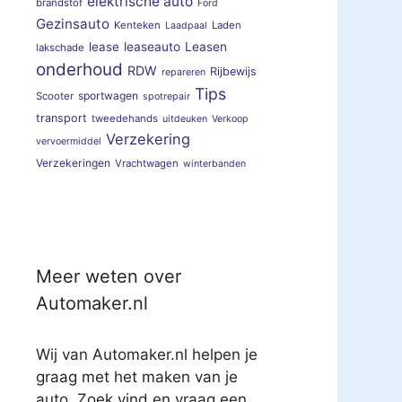
elektrische auto
brandstof
Ford
Gezinsauto
Kenteken
Laden
Laadpaal
lease
leaseauto
Leasen
lakschade
onderhoud
RDW
Rijbewijs
repareren
Tips
sportwagen
Scooter
spotrepair
transport
tweedehands
uitdeuken
Verkoop
Verzekering
vervoermiddel
Verzekeringen
Vrachtwagen
winterbanden
Meer weten over
Automaker.nl
Wij van Automaker.nl helpen je
graag met het maken van je
auto. Zoek vind en vraag een