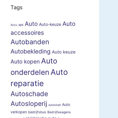
Tags
Auto
Auto
Auto-keuze
apk
Accu
accessoires
Autobanden
Autobekleding
Auto keuze
Auto
Auto kopen
Auto
onderdelen
reparatie
Autoschade
Autosloperij
Auto
autostoel
verkopen
bedrijfsbus
Bedrijfswagens