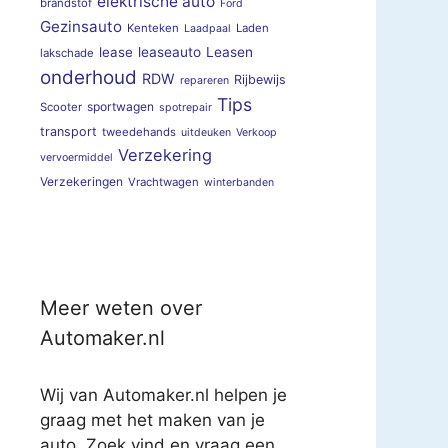
elektrische auto
brandstof
Ford
Gezinsauto
Kenteken
Laden
Laadpaal
lease
leaseauto
Leasen
lakschade
onderhoud
RDW
Rijbewijs
repareren
Tips
sportwagen
Scooter
spotrepair
transport
tweedehands
uitdeuken
Verkoop
Verzekering
vervoermiddel
Verzekeringen
Vrachtwagen
winterbanden
Meer weten over
Automaker.nl
Wij van Automaker.nl helpen je
graag met het maken van je
auto. Zoek vind en vraag een