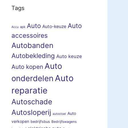
Tags
Auto
Auto
Auto-keuze
apk
Accu
accessoires
Autobanden
Autobekleding
Auto keuze
Auto
Auto kopen
Auto
onderdelen
reparatie
Autoschade
Autosloperij
Auto
autostoel
verkopen
bedrijfsbus
Bedrijfswagens