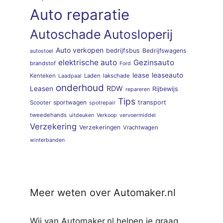
Auto reparatie
Autoschade
Autosloperij
Auto verkopen
bedrijfsbus
Bedrijfswagens
autostoel
elektrische auto
Gezinsauto
brandstof
Ford
lease
leaseauto
Kenteken
Laden
lakschade
Laadpaal
onderhoud
RDW
Leasen
Rijbewijs
repareren
Tips
sportwagen
transport
Scooter
spotrepair
tweedehands
uitdeuken
Verkoop
vervoermiddel
Verzekering
Verzekeringen
Vrachtwagen
winterbanden
Meer weten over Automaker.nl
Wij van Automaker.nl helpen je graag