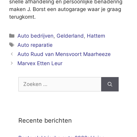
snelle afhandeling en persoonlijke benadering
maken J. Borst een autogarage waar je graag
terugkomt.
Categorieën
Auto bedrijven
,
Gelderland
,
Hattem
Tags
Auto reparatie
Auto Ruud van Mensvoort Maarheeze
Marvex Etten Leur
Zoek
naar:
Recente berichten