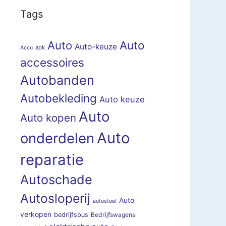
Tags
Auto
Auto
Auto-keuze
apk
Accu
accessoires
Autobanden
Autobekleding
Auto keuze
Auto
Auto kopen
Auto
onderdelen
reparatie
Autoschade
Autosloperij
Auto
autostoel
verkopen
bedrijfsbus
Bedrijfswagens