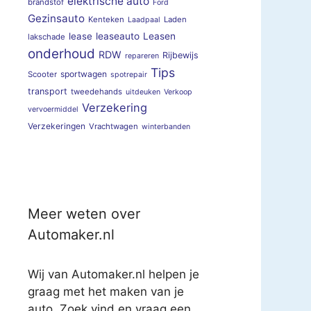
elektrische auto
brandstof
Ford
Gezinsauto
Kenteken
Laden
Laadpaal
lease
leaseauto
Leasen
lakschade
onderhoud
RDW
Rijbewijs
repareren
Tips
sportwagen
Scooter
spotrepair
transport
tweedehands
uitdeuken
Verkoop
Verzekering
vervoermiddel
Verzekeringen
Vrachtwagen
winterbanden
Meer weten over
Automaker.nl
Wij van Automaker.nl helpen je
graag met het maken van je
auto. Zoek vind en vraag een