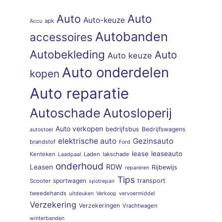
Auto
Auto
Auto-keuze
apk
Accu
Autobanden
accessoires
Autobekleding
Auto
Auto keuze
Auto onderdelen
kopen
Auto reparatie
Autoschade
Autosloperij
Auto verkopen
bedrijfsbus
Bedrijfswagens
autostoel
elektrische auto
Gezinsauto
brandstof
Ford
lease
leaseauto
Kenteken
Laden
lakschade
Laadpaal
onderhoud
RDW
Leasen
Rijbewijs
repareren
Tips
sportwagen
transport
Scooter
spotrepair
tweedehands
uitdeuken
Verkoop
vervoermiddel
Verzekering
Verzekeringen
Vrachtwagen
winterbanden