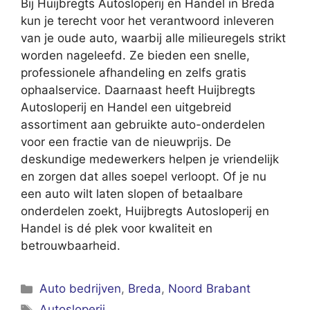
Bij Huijbregts Autosloperij en Handel in Breda
kun je terecht voor het verantwoord inleveren
van je oude auto, waarbij alle milieuregels strikt
worden nageleefd. Ze bieden een snelle,
professionele afhandeling en zelfs gratis
ophaalservice. Daarnaast heeft Huijbregts
Autosloperij en Handel een uitgebreid
assortiment aan gebruikte auto-onderdelen
voor een fractie van de nieuwprijs. De
deskundige medewerkers helpen je vriendelijk
en zorgen dat alles soepel verloopt. Of je nu
een auto wilt laten slopen of betaalbare
onderdelen zoekt, Huijbregts Autosloperij en
Handel is dé plek voor kwaliteit en
betrouwbaarheid.
Categorieën
Auto bedrijven
,
Breda
,
Noord Brabant
Tags
Autosloperij