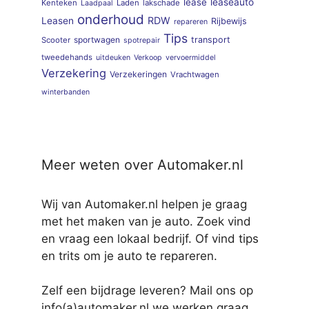
lease
leaseauto
Kenteken
Laden
lakschade
Laadpaal
onderhoud
RDW
Leasen
Rijbewijs
repareren
Tips
sportwagen
transport
Scooter
spotrepair
tweedehands
uitdeuken
Verkoop
vervoermiddel
Verzekering
Verzekeringen
Vrachtwagen
winterbanden
Meer weten over Automaker.nl
Wij van Automaker.nl helpen je graag
met het maken van je auto. Zoek vind
en vraag een lokaal bedrijf. Of vind tips
en trits om je auto te repareren.
Zelf een bijdrage leveren? Mail ons op
info(a)automaker.nl we werken graag