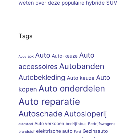
weten over deze populaire hybride SUV
Tags
Auto
Auto
Auto-keuze
apk
Accu
Autobanden
accessoires
Autobekleding
Auto
Auto keuze
Auto onderdelen
kopen
Auto reparatie
Autoschade
Autosloperij
Auto verkopen
bedrijfsbus
Bedrijfswagens
autostoel
elektrische auto
Gezinsauto
brandstof
Ford