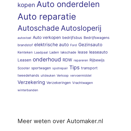
Auto onderdelen
kopen
Auto reparatie
Autoschade
Autosloperij
Auto verkopen
bedrijfsbus
Bedrijfswagens
autostoel
elektrische auto
Gezinsauto
brandstof
Ford
lease
leaseauto
Kenteken
Laden
lakschade
Laadpaal
onderhoud
RDW
Leasen
Rijbewijs
repareren
Tips
sportwagen
transport
Scooter
spotrepair
tweedehands
uitdeuken
Verkoop
vervoermiddel
Verzekering
Verzekeringen
Vrachtwagen
winterbanden
Meer weten over Automaker.nl