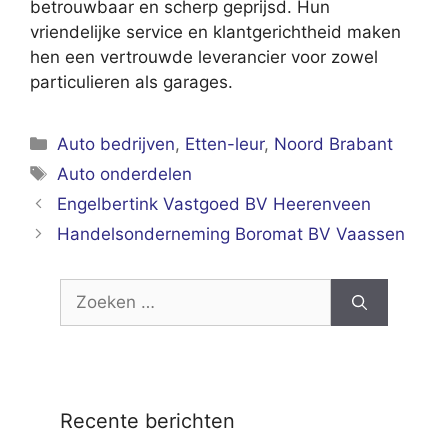
betrouwbaar en scherp geprijsd. Hun
vriendelijke service en klantgerichtheid maken
hen een vertrouwde leverancier voor zowel
particulieren als garages.
Categorieën
Auto bedrijven
,
Etten-leur
,
Noord Brabant
Tags
Auto onderdelen
Engelbertink Vastgoed BV Heerenveen
Handelsonderneming Boromat BV Vaassen
Zoek
naar:
Recente berichten