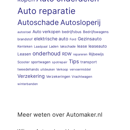
Auto reparatie
Autoschade
Autosloperij
Auto verkopen
bedrijfsbus
Bedrijfswagens
autostoel
elektrische auto
Gezinsauto
brandstof
Ford
lease
leaseauto
Kenteken
Laden
lakschade
Laadpaal
onderhoud
RDW
Leasen
Rijbewijs
repareren
Tips
sportwagen
transport
Scooter
spotrepair
tweedehands
uitdeuken
Verkoop
vervoermiddel
Verzekering
Verzekeringen
Vrachtwagen
winterbanden
Meer weten over Automaker.nl