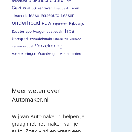
elektrische auto
brandstof
Ford
Gezinsauto
Kenteken
Laden
Laadpaal
lease
leaseauto
Leasen
lakschade
onderhoud
RDW
Rijbewijs
repareren
Tips
sportwagen
Scooter
spotrepair
transport
tweedehands
uitdeuken
Verkoop
Verzekering
vervoermiddel
Verzekeringen
Vrachtwagen
winterbanden
Meer weten over
Automaker.nl
Wij van Automaker.nl helpen je
graag met het maken van je
auto. Zoek vind en vraag een