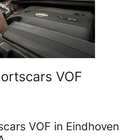
portscars VOF
tscars VOF in Eindhoven
A