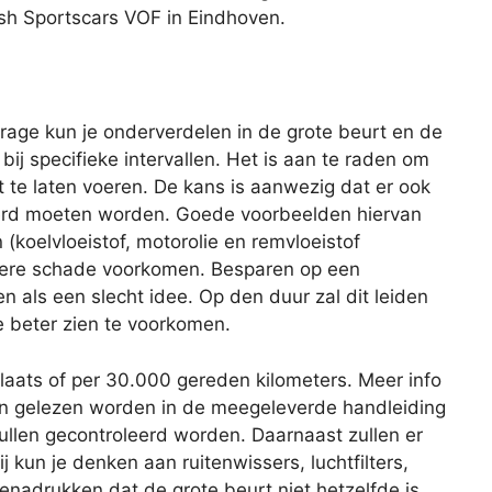
tish Sportscars VOF in Eindhoven.
age kun je onderverdelen in de grote beurt en de
 bij specifieke intervallen. Het is aan te raden om
 te laten voeren. De kans is aanwezig dat er ook
rd moeten worden. Goede voorbeelden hiervan
 (koelvloeistof, motorolie en remvloeistof
latere schade voorkomen. Besparen op een
ien als een slecht idee. Op den duur zal dit leiden
e beter zien te voorkomen.
plaats of per 30.000 gereden kilometers. Meer info
an gelezen worden in de meegeleverde handleiding
zullen gecontroleerd worden. Daarnaast zullen er
 kun je denken aan ruitenwissers, luchtfilters,
benadrukken dat de grote beurt niet hetzelfde is