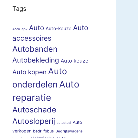
Tags
Auto
Auto
Auto-keuze
apk
Accu
accessoires
Autobanden
Autobekleding
Auto keuze
Auto
Auto kopen
Auto
onderdelen
reparatie
Autoschade
Autosloperij
Auto
autostoel
verkopen
bedrijfsbus
Bedrijfswagens