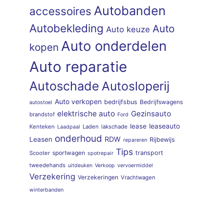
Autobanden
accessoires
Autobekleding
Auto
Auto keuze
Auto onderdelen
kopen
Auto reparatie
Autoschade
Autosloperij
Auto verkopen
bedrijfsbus
Bedrijfswagens
autostoel
elektrische auto
Gezinsauto
brandstof
Ford
lease
leaseauto
Kenteken
Laden
lakschade
Laadpaal
onderhoud
RDW
Leasen
Rijbewijs
repareren
Tips
sportwagen
transport
Scooter
spotrepair
tweedehands
uitdeuken
Verkoop
vervoermiddel
Verzekering
Verzekeringen
Vrachtwagen
winterbanden