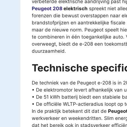
verbeterde elektrische aandrijving past hi
Peugeot 208
elektrisch
spreekt niet alle
forenzen die bewust overstappen naar elek
brandstofprijzen en aantrekkelijke fiscale
maar de nieuwe norm. Peugeot speelt hier 
te combineren in één toegankelijke auto.
overweegt, biedt de e-208 een toekomstbe
duurzaamheid.
Technische specific
De techniek van de Peugeot e-208 is in 2
• De elektromotor levert afhankelijk van u
• De 51 kWh batterij biedt een stabiele b
• De officiële WLTP-actieradius loopt op 
In de praktijk betekent dit dat de
Peugeot
werkverkeer en weekendritten. Slim ener
dat het bereik ook in stadsverkeer efficiënt