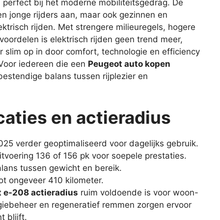
j perfect bij het moderne mobiliteitsgedrag. De
en jonge rijders aan, maar ook gezinnen en
trisch rijden. Met strengere milieuregels, hogere
 voordelen is elektrisch rijden geen trend meer,
slim op in door comfort, technologie en efficiency
 Voor iedereen die een
Peugeot auto kopen
stendige balans tussen rijplezier en
aties en actieradius
025 verder geoptimaliseerd voor dagelijks gebruik.
itvoering 136 of 156 pk voor soepele prestaties.
alans tussen gewicht en bereik.
tot ongeveer 410 kilometer.
 e-208 actieradius
ruim voldoende is voor woon-
giebeheer en regeneratief remmen zorgen ervoor
 blijft.