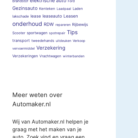
elektrische auto
brandstof
Ford
Gezinsauto
Kenteken
Laden
Laadpaal
lease
leaseauto
Leasen
lakschade
onderhoud
RDW
Rijbewijs
repareren
Tips
sportwagen
Scooter
spotrepair
transport
tweedehands
uitdeuken
Verkoop
Verzekering
vervoermiddel
Verzekeringen
Vrachtwagen
winterbanden
Meer weten over
Automaker.nl
Wij van Automaker.nl helpen je
graag met het maken van je
auto. Zoek vind en vraag een