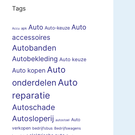
Tags
Auto
Auto
Auto-keuze
apk
Accu
accessoires
Autobanden
Autobekleding
Auto keuze
Auto
Auto kopen
Auto
onderdelen
reparatie
Autoschade
Autosloperij
Auto
autostoel
verkopen
bedrijfsbus
Bedrijfswagens