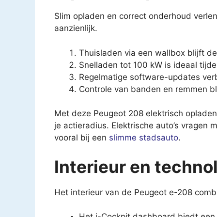
Slim opladen en correct onderhoud verl
aanzienlijk.
Thuisladen via een wallbox blijft d
Snelladen tot 100 kW is ideaal tijde
Regelmatige software-updates verbe
Controle van banden en remmen blijf
Met deze Peugeot 208 elektrisch opladen 
je actieradius. Elektrische auto’s vragen 
vooral bij een
slimme stadsauto
.
Interieur en techno
Het interieur van de Peugeot e-208 comb
Het i-Cockpit dashboard biedt een o