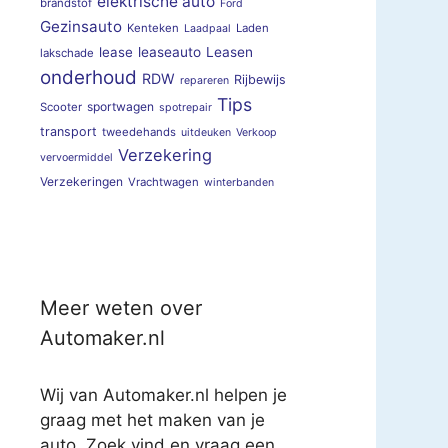
elektrische auto
brandstof
Ford
Gezinsauto
Kenteken
Laden
Laadpaal
lease
leaseauto
Leasen
lakschade
onderhoud
RDW
Rijbewijs
repareren
Tips
sportwagen
Scooter
spotrepair
transport
tweedehands
uitdeuken
Verkoop
Verzekering
vervoermiddel
Verzekeringen
Vrachtwagen
winterbanden
Meer weten over
Automaker.nl
Wij van Automaker.nl helpen je
graag met het maken van je
auto. Zoek vind en vraag een