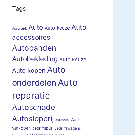
Tags
Auto
Auto
Auto-keuze
apk
Accu
accessoires
Autobanden
Autobekleding
Auto keuze
Auto
Auto kopen
Auto
onderdelen
reparatie
Autoschade
Autosloperij
Auto
autostoel
verkopen
bedrijfsbus
Bedrijfswagens