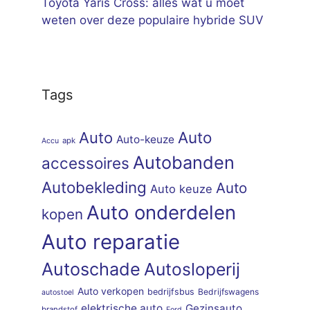
Toyota Yaris Cross: alles wat u moet
weten over deze populaire hybride SUV
Tags
Auto
Auto
Auto-keuze
apk
Accu
Autobanden
accessoires
Autobekleding
Auto
Auto keuze
Auto onderdelen
kopen
Auto reparatie
Autoschade
Autosloperij
Auto verkopen
bedrijfsbus
Bedrijfswagens
autostoel
elektrische auto
Gezinsauto
brandstof
Ford