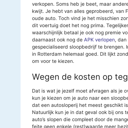
verkopen. Soms heb je beet, maar andere 
kwijt. Je hebt van alles geprobeerd, van
oude auto. Toch vind je het misschien z
dit voertuig doet het nog prima. Tegelijk
waarschijnlijk betaal je ook nog premie v
daarnaast ook nog de
APK verlopen
, dan
gespecialiseerd sloopbedrijf te brengen. I
in Rotterdam helemaal goed. Dit lijkt zonde
om voor te kiezen.
Wegen de kosten op teg
Dat is wat je jezelf moet afvragen als je
kun je kiezen om je auto naar een sloopb
dat een autosloperij het meest geschikt is
Natuurlijk kun je in dat geval ook bij ons 
auto’s slopen die compleet door de mangel
feite geen enkele (rest)waarde meer bez