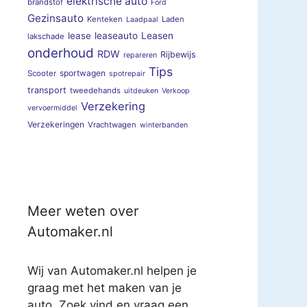
elektrische auto
brandstof
Ford
Gezinsauto
Kenteken
Laden
Laadpaal
lease
leaseauto
Leasen
lakschade
onderhoud
RDW
Rijbewijs
repareren
Tips
sportwagen
Scooter
spotrepair
transport
tweedehands
uitdeuken
Verkoop
Verzekering
vervoermiddel
Verzekeringen
Vrachtwagen
winterbanden
Meer weten over
Automaker.nl
Wij van Automaker.nl helpen je
graag met het maken van je
auto. Zoek vind en vraag een