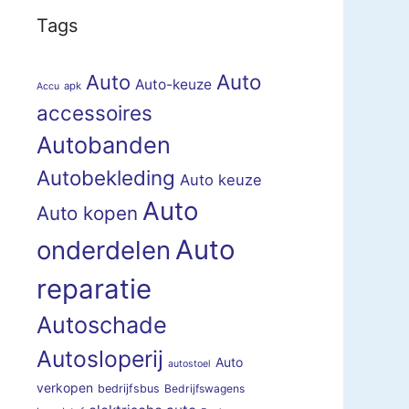
Tags
Auto
Auto
Auto-keuze
apk
Accu
accessoires
Autobanden
Autobekleding
Auto keuze
Auto
Auto kopen
Auto
onderdelen
reparatie
Autoschade
Autosloperij
Auto
autostoel
verkopen
bedrijfsbus
Bedrijfswagens