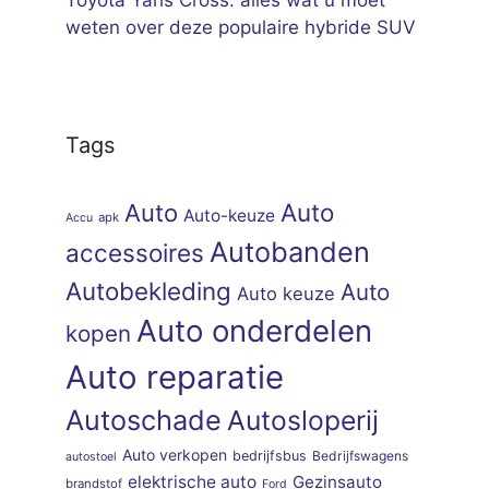
weten over deze populaire hybride SUV
Tags
Auto
Auto
Auto-keuze
apk
Accu
Autobanden
accessoires
Autobekleding
Auto
Auto keuze
Auto onderdelen
kopen
Auto reparatie
Autoschade
Autosloperij
Auto verkopen
bedrijfsbus
Bedrijfswagens
autostoel
elektrische auto
Gezinsauto
brandstof
Ford