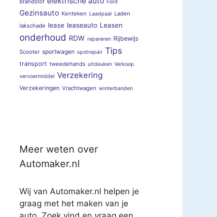
elektrische auto
brandstof
Ford
Gezinsauto
Kenteken
Laden
Laadpaal
lease
leaseauto
Leasen
lakschade
onderhoud
RDW
Rijbewijs
repareren
Tips
sportwagen
Scooter
spotrepair
transport
tweedehands
uitdeuken
Verkoop
Verzekering
vervoermiddel
Verzekeringen
Vrachtwagen
winterbanden
Meer weten over
Automaker.nl
Wij van Automaker.nl helpen je
graag met het maken van je
auto. Zoek vind en vraag een