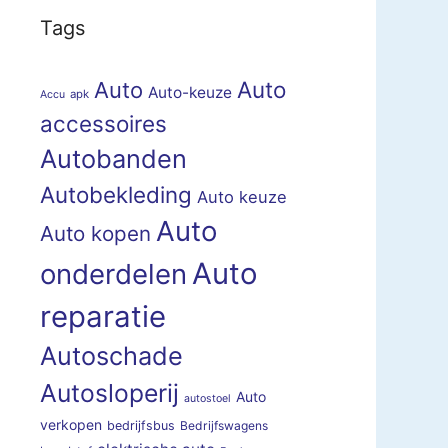
Tags
Auto
Auto
Auto-keuze
apk
Accu
accessoires
Autobanden
Autobekleding
Auto keuze
Auto
Auto kopen
Auto
onderdelen
reparatie
Autoschade
Autosloperij
Auto
autostoel
verkopen
bedrijfsbus
Bedrijfswagens