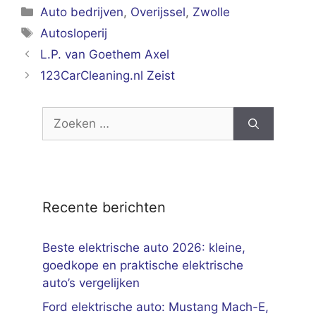
Categorieën
Auto bedrijven
,
Overijssel
,
Zwolle
Tags
Autosloperij
L.P. van Goethem Axel
123CarCleaning.nl Zeist
Zoek
naar:
Recente berichten
Beste elektrische auto 2026: kleine,
goedkope en praktische elektrische
auto’s vergelijken
Ford elektrische auto: Mustang Mach-E,