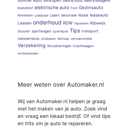
Auto verkopen
bedrijfsbus
Bedrijfswagens
autostoel
elektrische auto
Gezinsauto
brandstof
Ford
lease
leaseauto
Kenteken
Laden
lakschade
Laadpaal
onderhoud
RDW
Leasen
Rijbewijs
repareren
Tips
sportwagen
transport
Scooter
spotrepair
tweedehands
uitdeuken
Verkoop
vervoermiddel
Verzekering
Verzekeringen
Vrachtwagen
winterbanden
Meer weten over Automaker.nl
Wij van Automaker.nl helpen je graag
met het maken van je auto. Zoek vind
en vraag een lokaal bedrijf. Of vind tips
en trits om je auto te repareren.