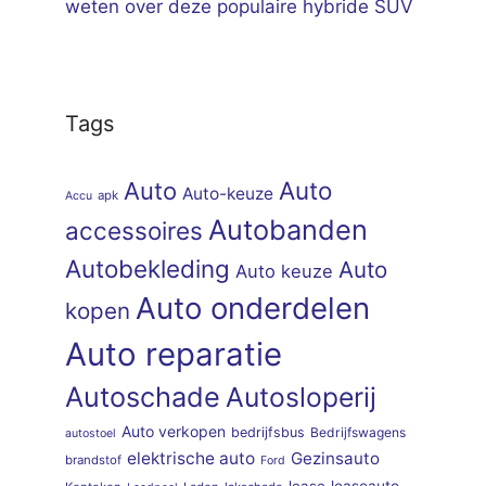
weten over deze populaire hybride SUV
Tags
Auto
Auto
Auto-keuze
apk
Accu
Autobanden
accessoires
Autobekleding
Auto
Auto keuze
Auto onderdelen
kopen
Auto reparatie
Autoschade
Autosloperij
Auto verkopen
bedrijfsbus
Bedrijfswagens
autostoel
elektrische auto
Gezinsauto
brandstof
Ford
lease
leaseauto