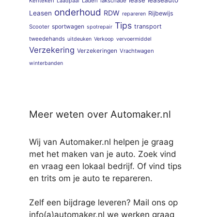
Kenteken
Laden
lakschade
Laadpaal
onderhoud
RDW
Leasen
Rijbewijs
repareren
Tips
sportwagen
transport
Scooter
spotrepair
tweedehands
uitdeuken
Verkoop
vervoermiddel
Verzekering
Verzekeringen
Vrachtwagen
winterbanden
Meer weten over Automaker.nl
Wij van Automaker.nl helpen je graag
met het maken van je auto. Zoek vind
en vraag een lokaal bedrijf. Of vind tips
en trits om je auto te repareren.
Zelf een bijdrage leveren? Mail ons op
info(a)automaker.nl we werken graag