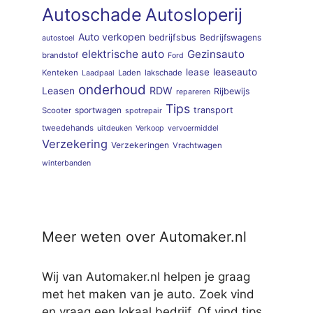
Autoschade
Autosloperij
Auto verkopen
bedrijfsbus
Bedrijfswagens
autostoel
elektrische auto
Gezinsauto
brandstof
Ford
lease
leaseauto
Kenteken
Laden
lakschade
Laadpaal
onderhoud
RDW
Leasen
Rijbewijs
repareren
Tips
sportwagen
transport
Scooter
spotrepair
tweedehands
uitdeuken
Verkoop
vervoermiddel
Verzekering
Verzekeringen
Vrachtwagen
winterbanden
Meer weten over Automaker.nl
Wij van Automaker.nl helpen je graag
met het maken van je auto. Zoek vind
en vraag een lokaal bedrijf. Of vind tips