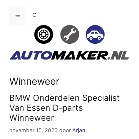
Ga
naar
Menu
de
inhoud
Winneweer
BMW Onderdelen Specialist
Van Essen D-parts
Winneweer
november 15, 2020
door
Arjan