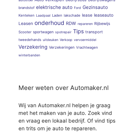
autostoel
elektrische auto
Gezinsauto
brandstof
Ford
lease
leaseauto
Kenteken
Laden
lakschade
Laadpaal
onderhoud
RDW
Leasen
Rijbewijs
repareren
Tips
sportwagen
transport
Scooter
spotrepair
tweedehands
uitdeuken
Verkoop
vervoermiddel
Verzekering
Verzekeringen
Vrachtwagen
winterbanden
Meer weten over Automaker.nl
Wij van Automaker.nl helpen je graag
met het maken van je auto. Zoek vind
en vraag een lokaal bedrijf. Of vind tips
en trits om je auto te repareren.