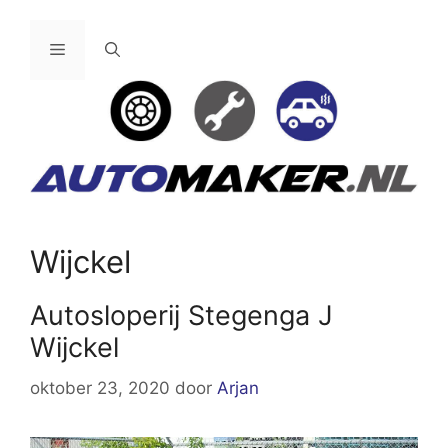
Ga
naar
Menu
de
inhoud
Wijckel
Autosloperij Stegenga J
Wijckel
oktober 23, 2020
door
Arjan