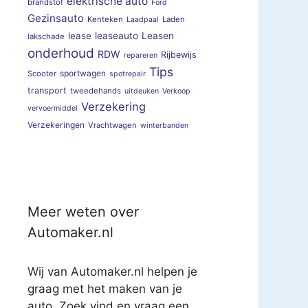
elektrische auto
brandstof
Ford
Gezinsauto
Kenteken
Laden
Laadpaal
lease
leaseauto
Leasen
lakschade
onderhoud
RDW
Rijbewijs
repareren
Tips
sportwagen
Scooter
spotrepair
transport
tweedehands
uitdeuken
Verkoop
Verzekering
vervoermiddel
Verzekeringen
Vrachtwagen
winterbanden
Meer weten over
Automaker.nl
Wij van Automaker.nl helpen je
graag met het maken van je
auto. Zoek vind en vraag een