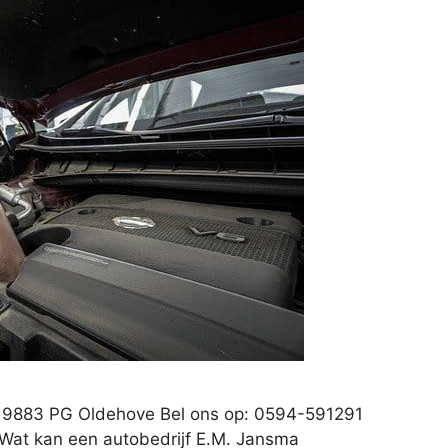
1 9883 PG Oldehove Bel ons op: 0594-591291
 Wat kan een autobedrijf E.M. Jansma