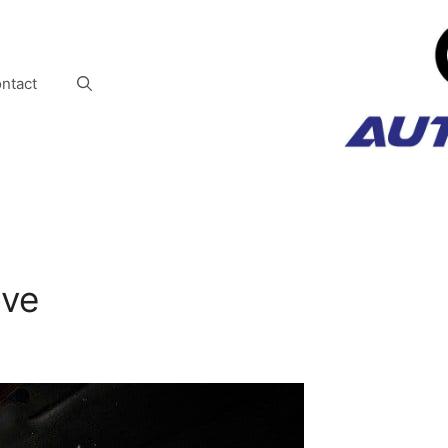
ntact
ove