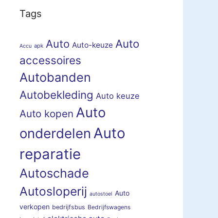
Tags
Auto
Auto
Auto-keuze
apk
Accu
accessoires
Autobanden
Autobekleding
Auto keuze
Auto
Auto kopen
Auto
onderdelen
reparatie
Autoschade
Autosloperij
Auto
autostoel
verkopen
bedrijfsbus
Bedrijfswagens