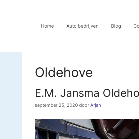
Ga
naar
de
Home
Auto bedrijven
Blog
Co
inhoud
Oldehove
E.M. Jansma Oldeh
september 25, 2020
door
Arjan