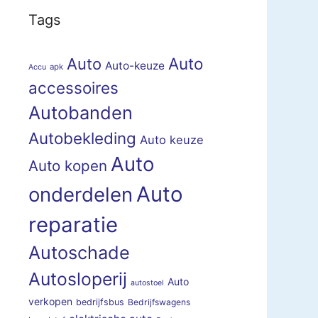
Tags
Auto
Auto
Auto-keuze
apk
Accu
accessoires
Autobanden
Autobekleding
Auto keuze
Auto
Auto kopen
Auto
onderdelen
reparatie
Autoschade
Autosloperij
Auto
autostoel
verkopen
bedrijfsbus
Bedrijfswagens