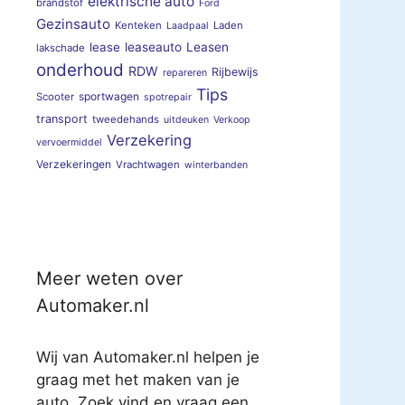
elektrische auto
brandstof
Ford
Gezinsauto
Kenteken
Laden
Laadpaal
lease
leaseauto
Leasen
lakschade
onderhoud
RDW
Rijbewijs
repareren
Tips
sportwagen
Scooter
spotrepair
transport
tweedehands
uitdeuken
Verkoop
Verzekering
vervoermiddel
Verzekeringen
Vrachtwagen
winterbanden
Meer weten over
Automaker.nl
Wij van Automaker.nl helpen je
graag met het maken van je
auto. Zoek vind en vraag een