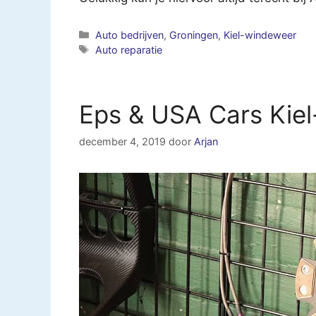
Categorieën
Auto bedrijven
,
Groningen
,
Kiel-windeweer
Tags
Auto reparatie
Eps & USA Cars Kie
december 4, 2019
door
Arjan