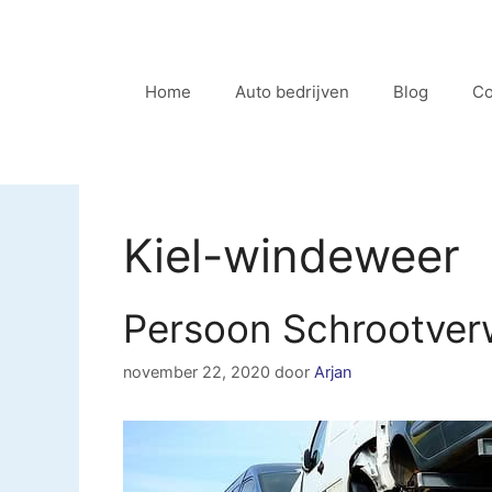
Ga
naar
de
Home
Auto bedrijven
Blog
Co
inhoud
Kiel-windeweer
Persoon Schrootver
november 22, 2020
door
Arjan